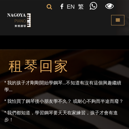
EN
繁
Toggle 
租琴回家
* 我的孩子才剛剛開始學鋼琴...不知道有沒有這個興趣繼續
學...
* 我怕買了鋼琴後小朋友學不久？ 或耐心不夠而半途而廢？
* 我們都知道，學習鋼琴要天天在家練習，孩子才會有進
步！