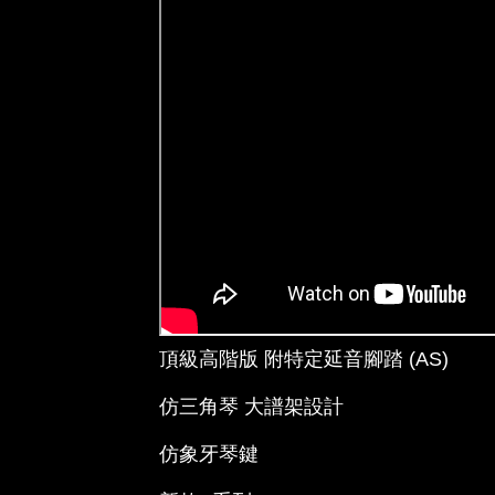
頂級高階版 附特定延音腳踏 (AS)
仿三角琴 大譜架設計
仿象牙琴鍵