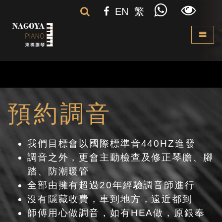
EN
繁
Toggle 
預約調音
我們目標會以國際標準音440HZ進發
調音之外，更會主動檢查及修正琴膽、腳
踏、防潮暖管
全部由擁有超過20年經驗調音師進行
沒有隱藏收費，車到地方，遠近都到
師傅用心做調音，如有HEA做，原銀奉