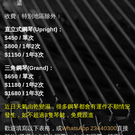
還
收費﹝特別地區除外﹞
直立式鋼琴(Upright)：
$450 / 單次
$800 / 1年2次
$1150 / 1年3次
三角鋼琴(Grand)：
$650 / 單次
$1180 / 1年2次
$1680 / 1年3次
近日天氣由乾變濕，很多鋼琴都會有運作不順情況
發生，如不超過3隻琴鍵，免費跟進
歡迎填寫以下表格，或
WhatsApp 23440300
直接