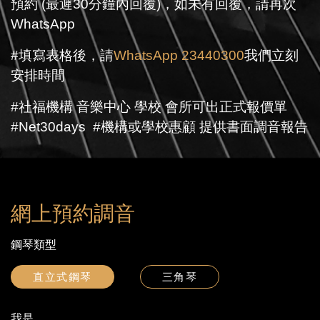
預約 (最遲30分鐘內回覆)，如未有回覆，請再次
WhatsApp
#填寫表格後，請
WhatsApp 23440300
我們立刻
安排時間
#社福機構 音樂中心 學校 會所可出正式報價單
#Net30days #機構或學校惠顧 提供書面調音報告
網上預約調音
鋼琴類型
直立式鋼琴
三角琴
我是